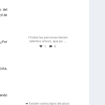
o del
il de
Mar 1
⚡Todas las personas tienen
...
talentos únicos, que pu
 ¿Por
1
0
prisadepotchile
osta,
zando
Feb 28
➡️ Existen varios tipos de pisos