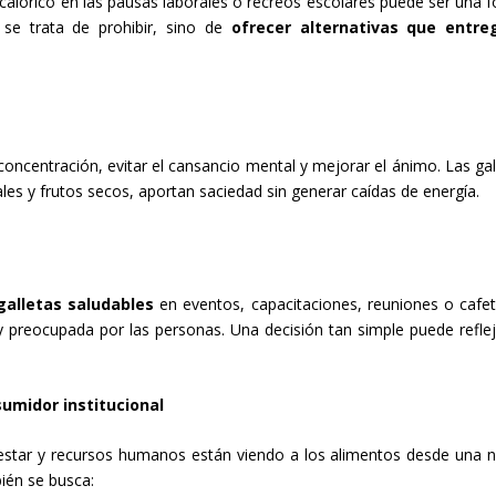
 calórico en las pausas laborales o recreos escolares puede ser una 
 se trata de prohibir, sino de
ofrecer alternativas que entre
entración, evitar el cansancio mental y mejorar el ánimo. Las gal
ales y frutos secos, aportan saciedad sin generar caídas de energía.
galletas saludables
en eventos, capacitaciones, reuniones o cafet
 preocupada por las personas. Una decisión tan simple puede reflej
sumidor institucional
estar y recursos humanos están viendo a los alimentos desde una 
ién se busca: