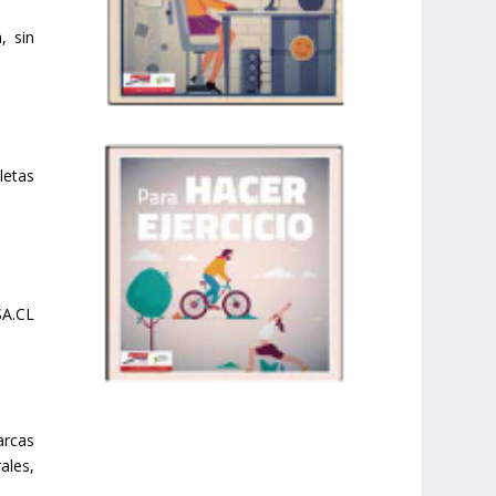
, sin
letas
SA.CL
arcas
prisadepotchile
ales,