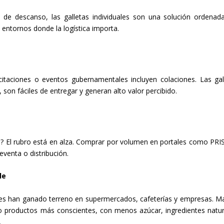
e descanso, las galletas individuales son una solución ordenada
a entornos donde la logística importa.
aciones o eventos gubernamentales incluyen colaciones. Las gal
son fáciles de entregar y generan alto valor percibido.
? El rubro está en alza. Comprar por volumen en portales como PRI
eventa o distribución.
le
bles han ganado terreno en supermercados, cafeterías y empresas. M
do productos más conscientes, con menos azúcar, ingredientes natur
.