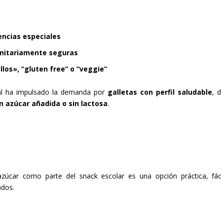
s
rencias especiales
sanitariamente seguras
llos», “gluten free” o “veggie”
al ha impulsado la demanda por
galletas con perfil saludable
, 
in azúcar añadida o sin lactosa
.
zúcar como parte del snack escolar es una opción práctica, fác
ados.