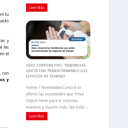
Leer Más
en tu
nacks
ras y
l las
en el
ASEO CORPORATIVO: TENDENCIAS
QUE ESTÁN TRANSFORMANDO LOS
, con
ESPACIOS DE TRABAJO
ios y
Home / NovedadesConoce lo
último las novedades que Prisa
Depot tiene para ti, noticias,
eventos y mucho más, lee todo ...
Leer Más