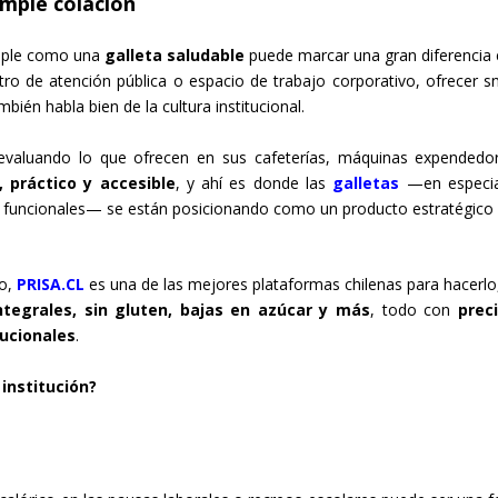
mple colación
imple como una
galleta saludable
puede marcar una gran diferencia 
ntro de atención pública o espacio de trabajo corporativo, ofrecer s
bién habla bien de la cultura institucional.
aluando lo que ofrecen en sus cafeterías, máquinas expendedo
, práctico y accesible
, y ahí es donde las
galletas
—en especia
es funcionales— se están posicionando como un producto estratégico 
do,
PRISA.CL
es una de las mejores plataformas chilenas para hacerlo
integrales, sin gluten, bajas en azúcar y más
, todo con
prec
ucionales
.
 institución?