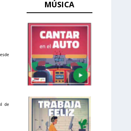
MÚSICA
desde
il de