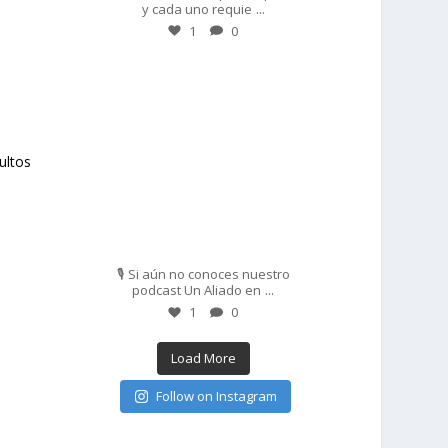
...
y cada uno requie
1
0
prisadepotchile
ultos
Feb 27
🎙️ Si aún no conoces nuestro
...
podcast Un Aliado en
1
0
Load More
Follow on Instagram