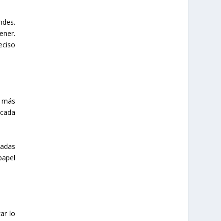
ndes.
ener.
eciso
d más
ocada
ladas
papel
ar lo