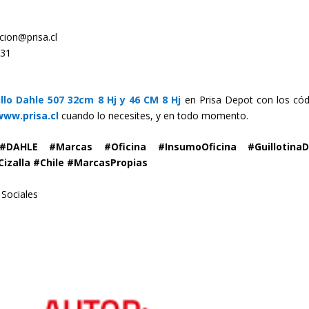
ion@prisa.cl
531
illo Dahle 507 32cm 8 Hj y 46 CM 8 Hj
en Prisa Depot con los cód
www.prisa.cl
cuando lo necesites, y en todo momento.
#DAHLE #Marcas #Oficina #InsumoOficina #GuillotinaD
Cizalla #Chile #MarcasPropias
 Sociales