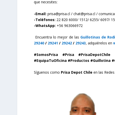
que necesites:
-Email:
prisa@prisa.cl
/
chat@prisa.cl
/
comunicac
-Teléfonos:
22 820 6000/ 1512/ 6255/ 6097/ 1
-WhatsApp:
+56 963066972
Encuentra lo mejor de las
Guillotinas de Rod
29240
/
29241
/
29242
/
29243
, adquiérelos
en
#SomosPrisa #Prisa #PrisaDepotChile 
#EquipaTuOficina #Productos #Guillotina #
Síguenos como
Prisa Depot Chile
en las Redes