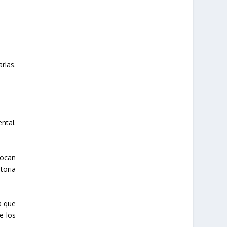
rlas.
ntal.
locan
toria
a que
e los