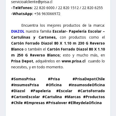
servicioalcliente@prisa.cl
-Teléfonos:
22 820 6000 / 22 820 1512 / 22 820 6255
-WhatsApp:
+56 963066972
Encuentra los mejores productos de la marca:
DIAZOL
nuestra familia
Escolar- Papelería Escolar –
Cartulinas y Cartones
,
con productos como el
Cartón Forrado Diazol 80 X 1.10 m 230 G Reverso
Blanco
o también el
Cartón Forrado Diazol 80 X 1.10
m 250 G Reverso Blanco
;
esto y mucho más, en
Prisa Depot
, adquiérelos en
www.prisa.cl
cuando lo
necesites, y en todo momento.
#SomosPrisa #Prisa #PrisaDepotChile
#InsumosPrisa #Oficina #InsumosdeOficina
#Diazol #Papeleria #Escolar #CartoForrado
#CartonEscolar #Cartulina #Marcas #Productos
#Chile #Empresas #Prisalover #ElReydelaOficina