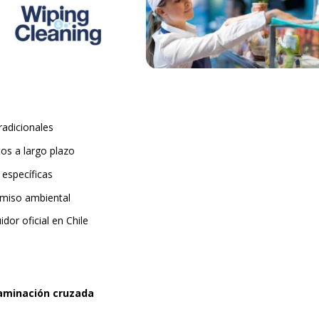
radicionales
tos a largo plazo
 específicas
omiso ambiental
idor oficial en Chile
taminación cruzada