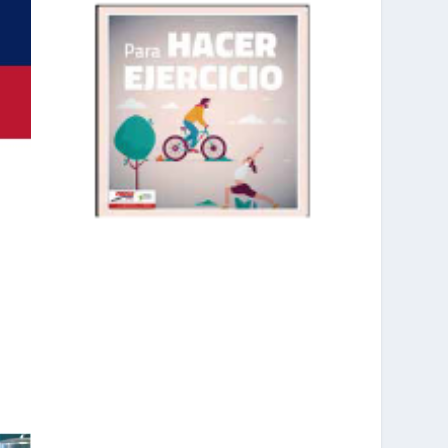
prisadepotchile
Mar 1