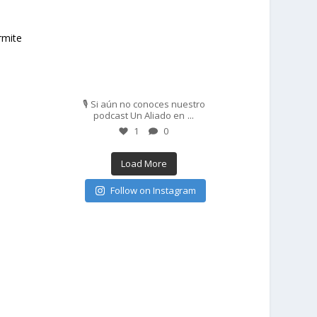
rmite
Feb 27
🎙️ Si aún no conoces nuestro
...
podcast Un Aliado en
1
0
Load More
Follow on Instagram