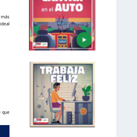
s más
ideal
e que