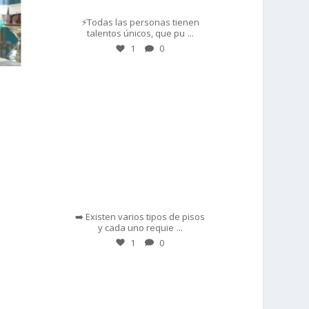
⚡Todas las personas tienen
...
talentos únicos, que pu
1
0
prisadepotchile
Feb 28
➡️ Existen varios tipos de pisos
...
y cada uno requie
1
0
prisadepotchile