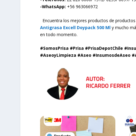
-WhatsApp:
+56 963066972
Encuentra los mejores productos de producto
Antigrasa Excell Doypack 500 Ml
y mucho más
en todo momento.
#SomosPrisa #Prisa #PrisaDepotChile #Ins
#AseoyLimpieza #Aseo #InsumosdeAseo #A