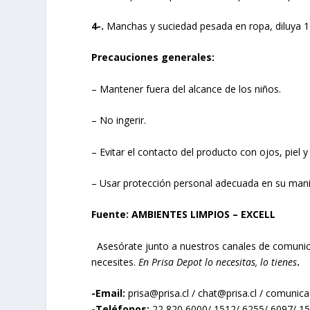
4-.
Manchas y suciedad pesada en ropa, diluya 1
Precauciones generales:
– Mantener fuera del alcance de los niños.
– No ingerir.
– Evitar el contacto del producto con ojos, piel y
– Usar protección personal adecuada en su mani
Fuente: AMBIENTES LIMPIOS – EXCELL
Asesórate junto a nuestros canales de comunic
necesites.
En Prisa Depot lo necesitas, lo tienes
.
-Email:
prisa@prisa.cl
/
chat@prisa.cl
/
comunicac
-Teléfonos:
22 820 6000/ 1512/ 6255/ 6097/ 1