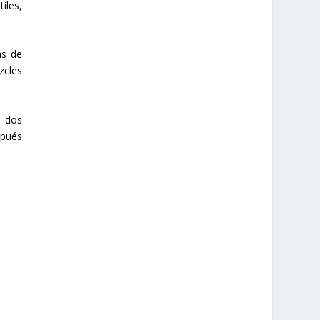
iles,
as de
zcles
o dos
spués