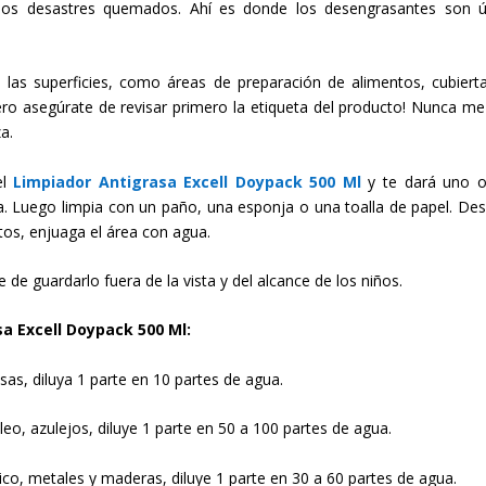
esos desastres quemados. Ahí es donde los desengrasantes son út
as superficies, como áreas de preparación de alimentos, cubiert
Pero asegúrate de revisar primero la etiqueta del producto! Nunca me
a.
el
Limpiador Antigrasa Excell Doypack 500 Ml
y te dará uno 
ia. Luego limpia con un paño, una esponja o una toalla de papel. De
tos, enjuaga el área con agua.
e guardarlo fuera de la vista y del alcance de los niños.
a Excell Doypack 500 Ml
:
sas, diluya 1 parte en 10 partes de agua.
óleo, azulejos, diluye 1 parte en 50 a 100 partes de agua.
co, metales y maderas, diluye 1 parte en 30 a 60 partes de agua.