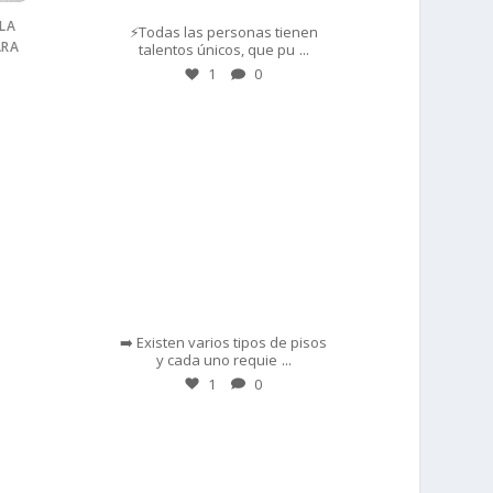
LA
⚡Todas las personas tienen
ARA
...
talentos únicos, que pu
1
0
prisadepotchile
Feb 28
➡️ Existen varios tipos de pisos
...
y cada uno requie
1
0
prisadepotchile