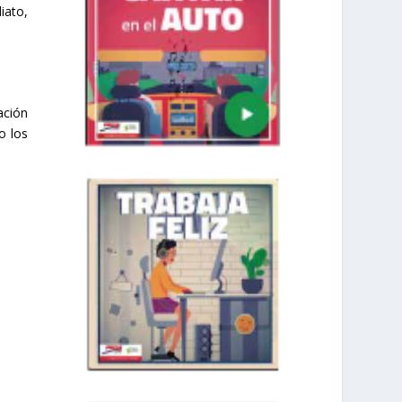
iato,
ación
o los