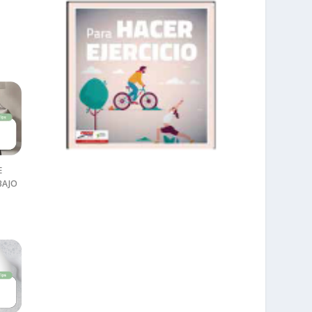
E
BAJO
prisadepotchile
Mar 1