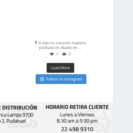
Feb 27
🎙️ Si aún no conoces nuestro
...
podcast Un Aliado en
1
0
Load More
Follow on Instagram