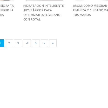
MEJORA TU
HIDRATACIÓN INTELIGENTE:
AROM: CÓMO MEJORAR 
LEGIR LA
TIPS BÁSICOS PARA
LIMPIEZA Y CUIDADO P
ARA
OPTIMIZAR ESTE VERANO
TUS MANOS
CON ROYAL
1
2
3
4
5
›
»