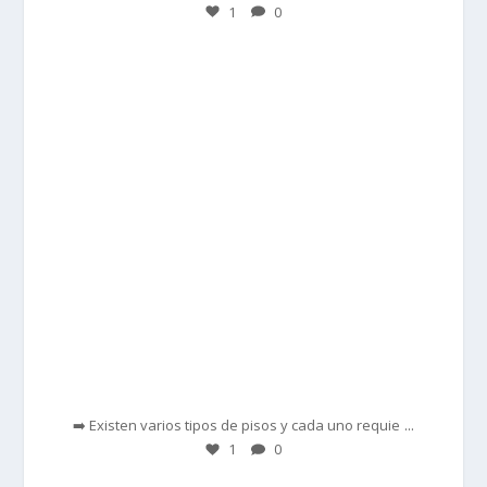
1
0
prisadepotchile
Feb 28
...
➡️ Existen varios tipos de pisos y cada uno requie
1
0