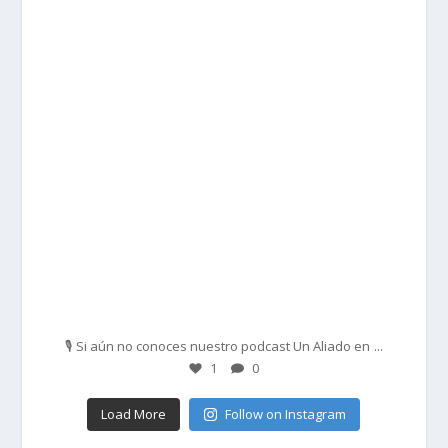
prisadepotchile
Feb 27
...
🎙️ Si aún no conoces nuestro podcast Un Aliado en
1
0
Load More
Follow on Instagram