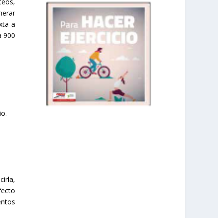
teos,
nerar
xta a
a 900
io.
prisadepotchile
irla,
fecto
entos
Mar 1