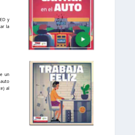
LED y
ar la
ne un
 auto
e) al