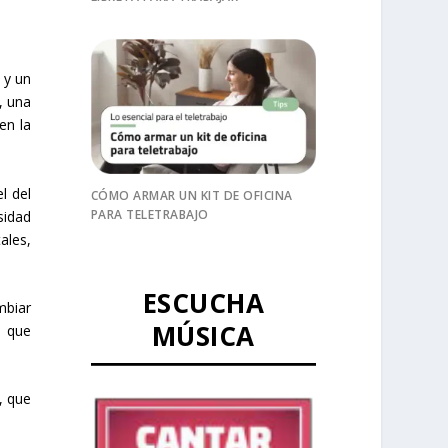
 y un
, una
en la
l del
CÓMO ARMAR UN KIT DE OFICINA
PARA TELETRABAJO
sidad
ales,
ESCUCHA
mbiar
MÚSICA
o que
, que