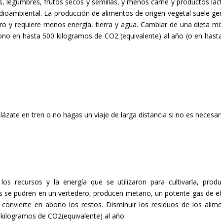
, legumbres, frutos secos y semillas, y menos carne y productos lác
ioambiental. La producción de alimentos de origen vegetal suele ge
 y requiere menos energía, tierra y agua. Cambiar de una dieta mi
bono en hasta 500 kilogramos de CO2 (equivalente) al año (o en hast
zate en tren o no hagas un viaje de larga distancia si no es necesar
 recursos y la energía que se utilizaron para cultivarla, produc
tos se pudren en un vertedero, producen metano, un potente gas de e
y convierte en abono los restos. Disminuir los residuos de los alim
 kilogramos de CO2(equivalente) al año.