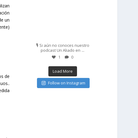
lizan
ación
de un
ente)
Feb 27
🎙️ Si aún no conoces nuestro
...
podcast Un Aliado en
1
0
Load More
os de
Follow on Instagram
uos..
edida