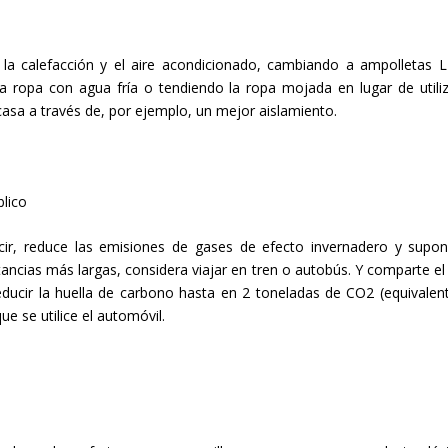
a calefacción y el aire acondicionado, cambiando a ampolletas 
 ropa con agua fría o tendiendo la ropa mojada en lugar de utiliz
 casa a través de, por ejemplo, un mejor aislamiento.
blico
cir, reduce las emisiones de gases de efecto invernadero y supo
istancias más largas, considera viajar en tren o autobús. Y comparte el
educir la huella de carbono hasta en 2 toneladas de CO2 (equivalent
e se utilice el automóvil.