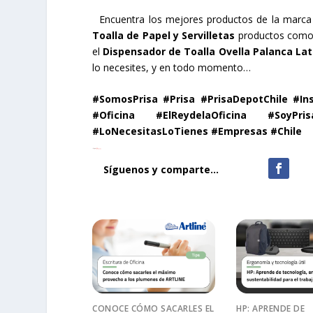
Encuentra los mejores productos de la marc
Toalla de Papel y Servilletas
productos como
el
Dispensador de Toalla Ovella Palanca Lat
lo necesites, y en todo momento…
#SomosPrisa #Prisa #PrisaDepotChile #In
#Oficina #ElReydelaOficina #SoyP
#LoNecesitasLoTienes #Empresas #Chile
Síguenos y comparte...
CONOCE CÓMO SACARLES EL
HP: APRENDE DE