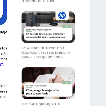
PLUMONES DE ARTLINE
 Hoja
stos
HP: APRENDE DE TECNOLOGÍA,
ERGONOMÍA Y SUSTENTABILIDAD
cción
PARA EL TRABAJO MODERNO
hemos
RT
.
icina
seas
cios,
EL DETALLE QUE MEJORA TU