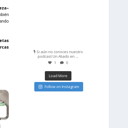
eza–
mbién
ando
etas
Feb 27
rcas
🎙️ Si aún no conoces nuestro
...
podcast Un Aliado en
1
0
Load More
Follow on Instagram
E