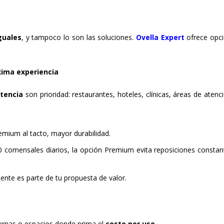
guales
, y tampoco lo son las soluciones.
Ovella Expert
ofrece opc
xima experiencia
stencia
son prioridad: restaurantes, hoteles, clínicas, áreas de atenci
emium al tacto, mayor durabilidad.
0 comensales diarios, la opción Premium evita reposiciones constan
liente es parte de tu propuesta de valor.
nternas o espacios donde prima el
costo por uso
.