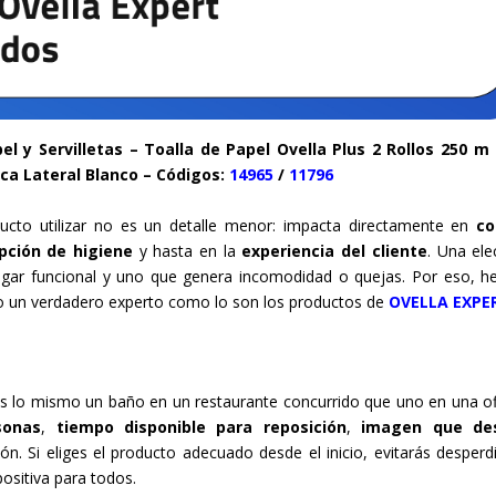
l y Servilletas – Toalla de Papel Ovella Plus 2 Rollos 250 m
nca Lateral Blanco – Códigos:
14965
/
11796
to utilizar no es un detalle menor: impacta directamente en
co
pción de higiene
y hasta en la
experiencia del cliente
. Una ele
lugar funcional y uno que genera incomodidad o quejas. Por eso, 
o un verdadero experto como lo son los productos de
OVELLA EXPE
s lo mismo un baño en un restaurante concurrido que uno en una of
sonas
,
tiempo disponible para reposición
,
imagen que de
ión. Si eliges el producto adecuado desde el inicio, evitarás desperdi
positiva para todos.