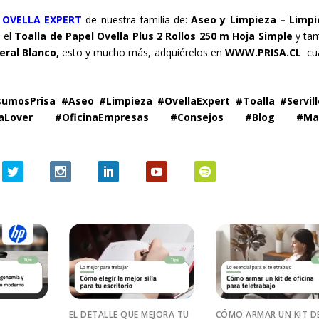
a
OVELLA EXPERT
de nuestra familia de:
Aseo y Limpieza – Limpi
 el
Toalla de Papel Ovella Plus 2 Rollos 250 m Hoja Simple
y ta
eral Blanco,
esto y mucho más, adquiérelos en
WWW.PRISA.CL
cu
sumosPrisa #Aseo #Limpieza #OvellaExpert #Toalla #Servill
risaLover #OficinaEmpresas #Consejos #Blog #Ma
EL DETALLE QUE MEJORA TU
CÓMO ARMAR UN KIT D