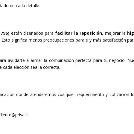
idado en cada detalle.
1796
) están diseñados para
facilitar la reposición
, mejorar la
hi
. Esto significa menos preocupaciones para ti y más satisfacción par
ra ayudarte a armar la combinación perfecta para tu negocio. Nu
e cada elección sea la correcta.
cación donde atenderemos cualquier requerimiento y cotización l
.
cliente@prisa.cl