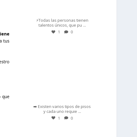
Mar 1
⚡Todas las personas tienen
...
talentos únicos, que pu
1
0
giene
a tus
prisadepotchile
estro
Feb 28
o que
➡️ Existen varios tipos de pisos
...
y cada uno requie
1
0
prisadepotchile