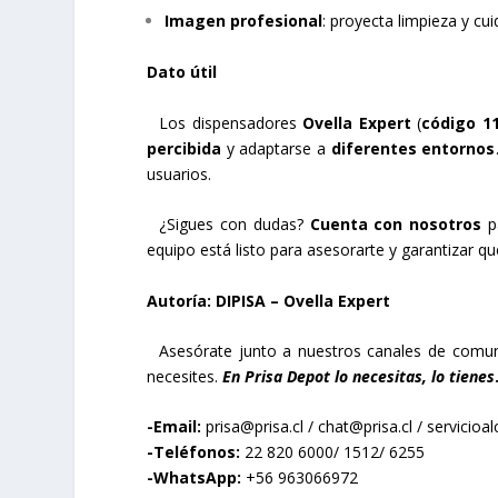
Imagen profesional
: proyecta limpieza y cu
Dato útil
Los dispensadores
Ovella Expert
(
código
1
percibida
y adaptarse a
diferentes entornos
usuarios.
¿Sigues con dudas?
Cuenta con nosotros
pa
equipo está listo para asesorarte y garantizar qu
Autoría: DIPISA – Ovella Expert
Asesórate junto a nuestros canales de comuni
necesites.
En Prisa Depot lo necesitas, lo tienes
-Email:
prisa@prisa.cl
/
chat@prisa.cl
/
servicioal
-Teléfonos:
22 820 6000/ 1512/ 6255
-WhatsApp:
+56 963066972