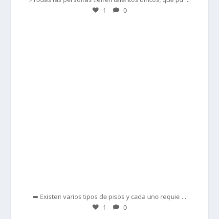
1
0
prisadepotchile
Feb 28
...
➡️ Existen varios tipos de pisos y cada uno requie
1
0