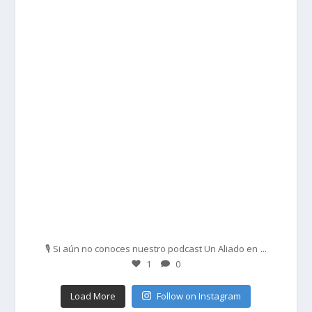
prisadepotchile
Feb 27
...
🎙️ Si aún no conoces nuestro podcast Un Aliado en
1
0
Load More
Follow on Instagram