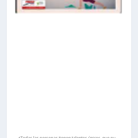
prisadepotchile
Mar 1
...
⚡Todas las personas tienen talentos únicos, que pu