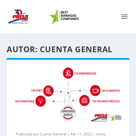
AUTOR:
CUENTA GENERAL
Publicado por
Cuenta General
|
Abr 11, 2022
|
menu