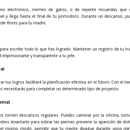
reo electrónico, memes de gatos, o de repente recuerdas que 
el y llega hasta el final de tu pomodoro. Durante un descanso, p
ir flores para tu madre.
ra escribir todo lo que has logrado. Mantener un registro de tu tr
d impresionante y transparente a tu jefe.
ral
tus logros facilitará la planificación efectiva en el futuro. Con el ti
 necesitarás para completar un determinado tipo de proyecto.
ental
s tomen descansos regulares. Puedes caminar por la oficina, tom
debes levantarte para estirar las piernas previene la aparición de dol
 Del mismo modo, permitir que tu mente divague durante unos mi