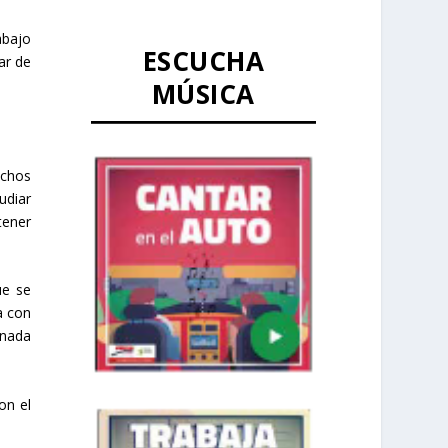
abajo
ESCUCHA
ar de
MÚSICA
uchos
udiar
tener
ue se
a con
 nada
on el