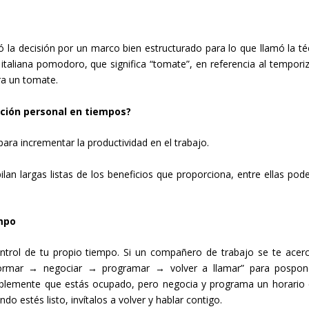
 la decisión por un marco bien estructurado para lo que llamó la té
taliana pomodoro, que significa “tomate”, en referencia al tempori
ra un tomate.
ción personal en tiempos?
ra incrementar la productividad en el trabajo.
n largas listas de los beneficios que proporciona, entre ellas po
empo
rol de tu propio tiempo. Si un compañero de trabajo se te acer
ormar → negociar → programar → volver a llamar” para pospon
mablemente que estás
ocupado, pero negocia y programa un horario 
o estés listo, invítalos a volver y hablar contigo.