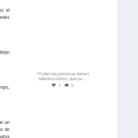
es el
prisadepotchile
uedes
abajo
Mar 1
⚡Todas las personas tienen
...
talentos únicos, que pu
1
0
empo,
prisadepotchile
ar un
or de
nutos