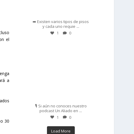
Feb 28
➡️ Existen varios tipos de pisos
...
y cada uno requie
cluso
1
0
on el
prisadepotchile
tenga
ará a
Feb 27
cados
🎙️ Si aún no conoces nuestro
...
podcast Un Aliado en
1
0
 o 30
Load More