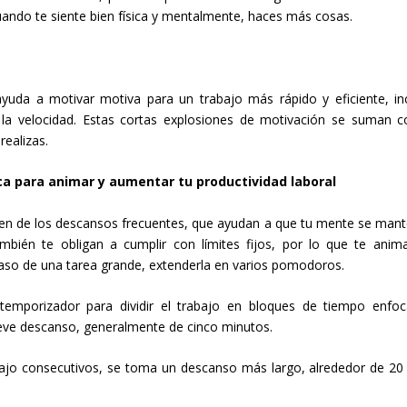
uando te siente bien física y mentalmente, haces más cosas.
da a motivar motiva para un trabajo más rápido y eficiente, in
a velocidad. Estas cortas explosiones de motivación se suman c
realizas.
ca para animar y aumentar tu productividad laboral
en de los descansos frecuentes, que ayudan a que tu mente se man
bién te obligan a cumplir con límites fijos, por lo que te anim
aso de una tarea grande, extenderla en varios pomodoros.
mporizador para dividir el trabajo en bloques de tiempo enfo
eve descanso, generalmente de cinco minutos.
jo consecutivos, se toma un descanso más largo, alrededor de 20