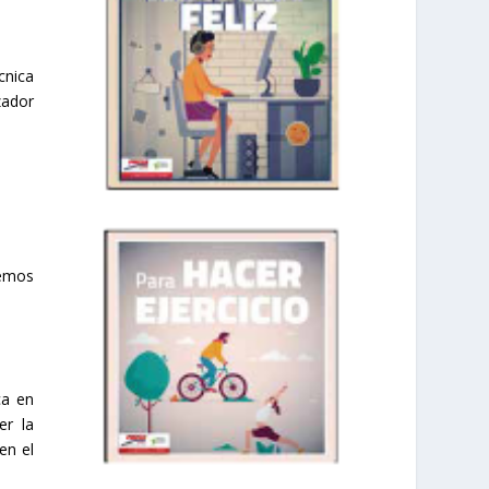
cnica
zador
demos
ca en
er la
en el