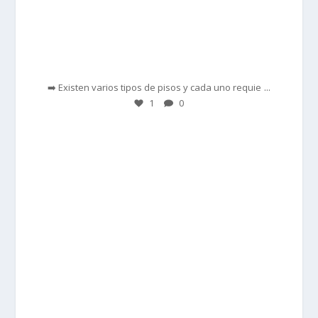
Feb 28
...
➡️ Existen varios tipos de pisos y cada uno requie
1
0
prisadepotchile