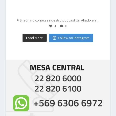
Feb 27
...
🎙️ Si aún no conoces nuestro podcast Un Aliado en
1
0
Load More
Follow on Instagram