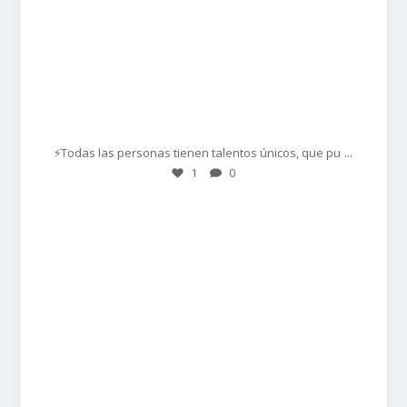
Mar 1
...
⚡Todas las personas tienen talentos únicos, que pu
1
0
prisadepotchile