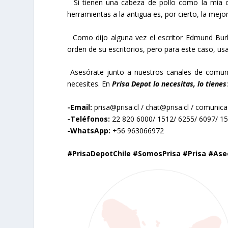
Si tienen una cabeza de pollo como la mía o s
herramientas a la antigua es, por cierto, la mejo
Como dijo alguna vez el escritor Edmund Burke
orden de su escritorios, pero para este caso, us
Asesórate junto a nuestros canales de comuni
necesites. En
Prisa Depot lo necesitas, lo tienes
:
-Email:
prisa@prisa.cl
/
chat@prisa.cl
/
comunicac
-Teléfonos:
22 820 6000/ 1512/ 6255/ 6097/ 1
-WhatsApp:
+56 963066972
#PrisaDepotChile #SomosPrisa #Prisa #As