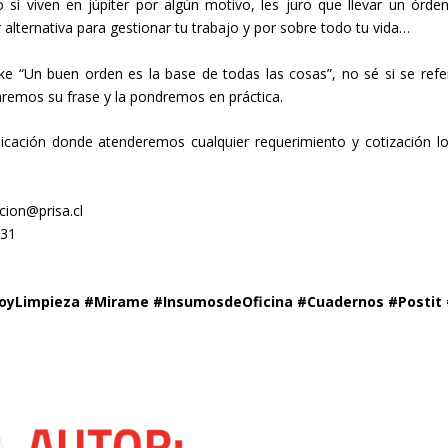
i viven en júpiter por algún motivo, les juro que llevar un órde
r alternativa para gestionar tu trabajo y por sobre todo tu vida…
 “Un buen orden es la base de todas las cosas”, no sé si se refer
aremos su frase y la pondremos en práctica.
cación donde atenderemos cualquier requerimiento y cotización l
ion@prisa.cl
531
eoyLimpieza #Mirame #InsumosdeOficina #Cuadernos #Postit