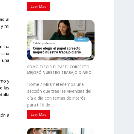
Leer Más
as al
 y mi
me ha
icina
o una
CÓMO ELEGIR EL PAPEL CORRECTO
MEJORÓ NUESTRO TRABAJO DIARIO
rno y
Home / Mírametenemos una
e las
sección que trae las vivencias del
talla
día a día con temas de interés
para ti10 de ...
Leer Más
tón a