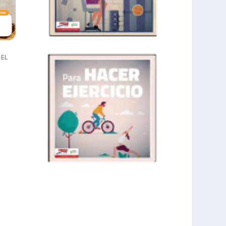
 EL
prisadepotchile