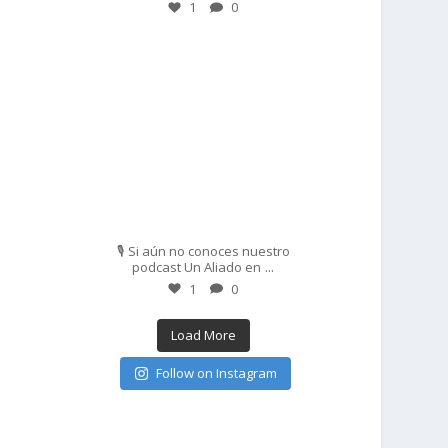
1
0
prisadepotchile
Feb 27
🎙️ Si aún no conoces nuestro
...
podcast Un Aliado en
1
0
Load More
Follow on Instagram