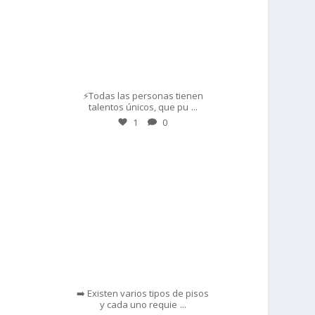
Mar 1
⚡Todas las personas tienen
...
talentos únicos, que pu
1
0
prisadepotchile
Feb 28
➡️ Existen varios tipos de pisos
...
y cada uno requie