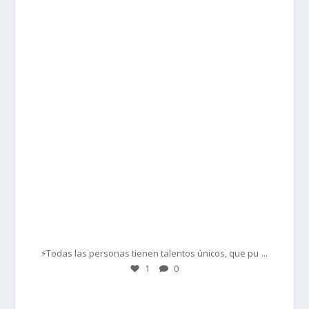
prisadepotchile
Mar 1
...
⚡Todas las personas tienen talentos únicos, que pu
1
0
prisadepotchile