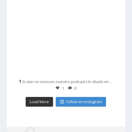
Feb 27
...
🎙️ Si aún no conoces nuestro podcast Un Aliado en
1
0
Load More
Follow on Instagram