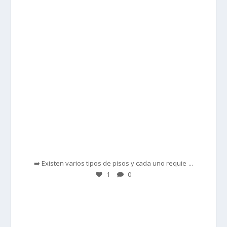
Feb 28
...
➡️ Existen varios tipos de pisos y cada uno requie
1
0
prisadepotchile