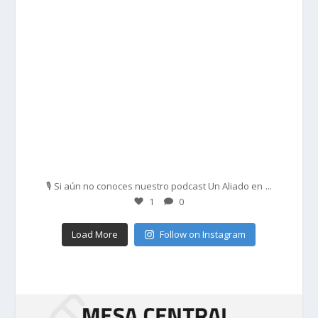
Feb 27
...
🎙️ Si aún no conoces nuestro podcast Un Aliado en
1
0
Load More
Follow on Instagram