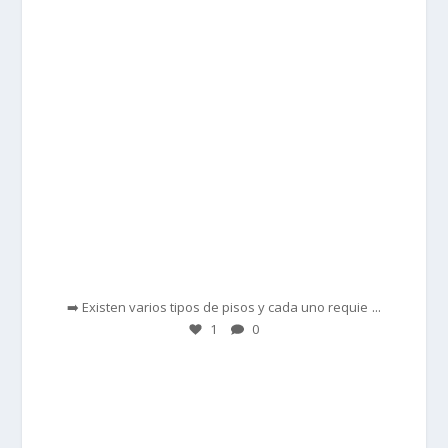
Feb 28
...
➡️ Existen varios tipos de pisos y cada uno requie
1
0
prisadepotchile