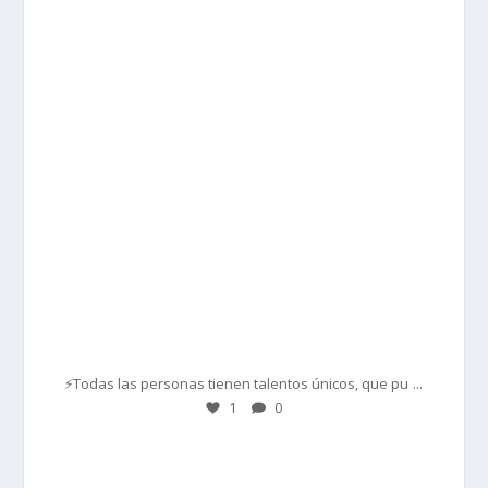
prisadepotchile
Mar 1
...
⚡Todas las personas tienen talentos únicos, que pu
1
0
prisadepotchile