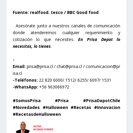
Fuente: realfood. tesco / BBC Good food
Asesórate junto a nuestros canales de comunicación
donde atenderemos cualquier requerimiento y
cotización lo que necesites.
En Prisa Depot lo
necesitas, lo tienes
.
-
Email:
prisa@prisa.cl
/
chat@prisa.cl
/
comunicacion@pr
isa.cl
-Teléfonos:
22 820 6000/ 1512/ 6255/ 6097/ 1531
-WhatsApp:
+56 963066972
#SomosPrisa #Prisa #PrisaDepotChile
#Novedades #Halloween #Recetas #Innovacion
#RecetasdeHalloween