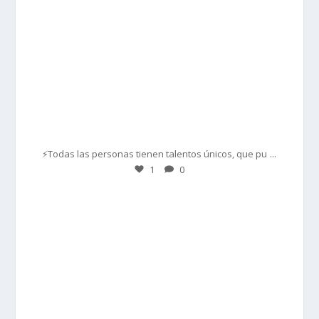
Mar 1
...
⚡Todas las personas tienen talentos únicos, que pu
1
0
prisadepotchile