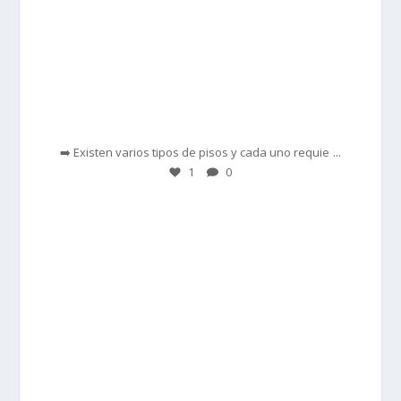
Feb 28
...
➡️ Existen varios tipos de pisos y cada uno requie
1
0
prisadepotchile