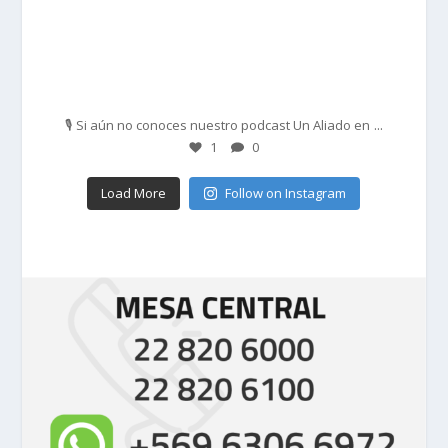
Feb 27
...
🎙️ Si aún no conoces nuestro podcast Un Aliado en
1
0
Load More
Follow on Instagram