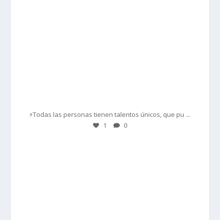
Mar 1
...
⚡Todas las personas tienen talentos únicos, que pu
1
0
prisadepotchile