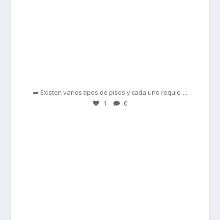
Feb 28
...
➡️ Existen varios tipos de pisos y cada uno requie
1
0
prisadepotchile