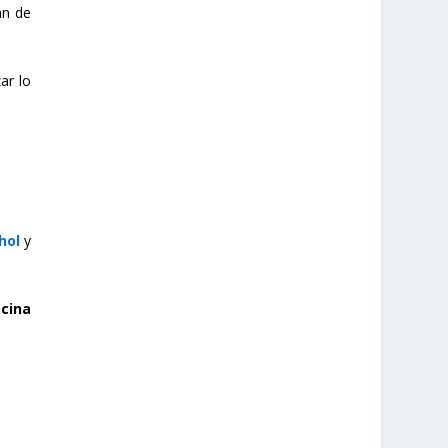
an de
ar lo
ohol
y
cina