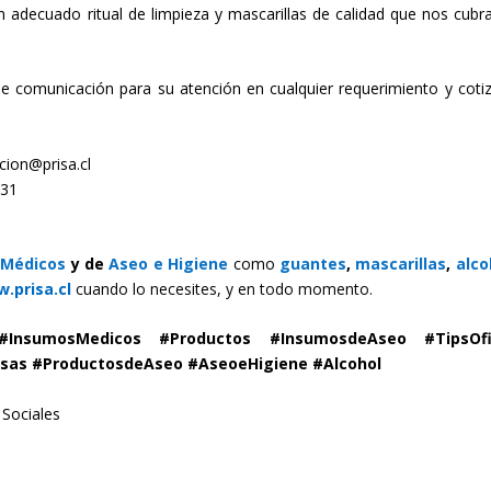
 adecuado ritual de limpieza y mascarillas de calidad que nos cubr
 comunicación para su atención en cualquier requerimiento y cotiz
ion@prisa.cl
531
 Médicos
y de
Aseo e Higiene
como
guantes
,
mascarillas
,
alc
.prisa.cl
cuando lo necesites, y en todo momento.
 #InsumosMedicos #Productos #InsumosdeAseo #TipsOfi
as #ProductosdeAseo #AseoeHigiene #Alcohol
 Sociales