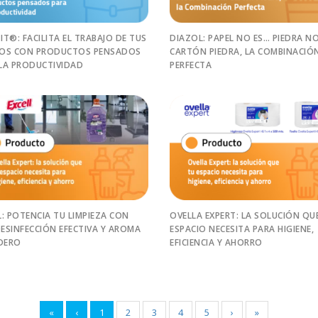
IT®: FACILITA EL TRABAJO DE TUS
DIAZOL: PAPEL NO ES… PIEDRA N
POS CON PRODUCTOS PENSADOS
CARTÓN PIEDRA, LA COMBINACIÓ
LA PRODUCTIVIDAD
PERFECTA
L: POTENCIA TU LIMPIEZA CON
OVELLA EXPERT: LA SOLUCIÓN QU
ESINFECCIÓN EFECTIVA Y AROMA
ESPACIO NECESITA PARA HIGIENE,
DERO
EFICIENCIA Y AHORRO
«
‹
1
2
3
4
5
›
»