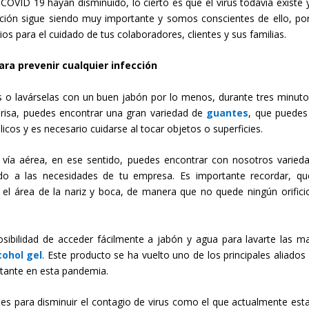
OVID 19 hayan disminuido, lo cierto es que el virus todavía existe 
cción sigue siendo muy importante y somos conscientes de ello, po
s para el cuidado de tus colaboradores, clientes y sus familias.
ara prevenir cualquier infección
 o lavárselas con un buen jabón por lo menos, durante tres minuto
risa, puedes encontrar una gran variedad de
guantes
, que puedes
licos y es necesario cuidarse al tocar objetos o superficies.
ía aérea, en ese sentido, puedes encontrar con nosotros varied
do a las necesidades de tu empresa. Es importante recordar, qu
r el área de la nariz y boca, de manera que no quede ningún orifici
sibilidad de acceder fácilmente a jabón y agua para lavarte las m
cohol gel
. Este producto se ha vuelto uno de los principales aliados 
tante en esta pandemia.
les para disminuir el contagio de virus como el que actualmente es