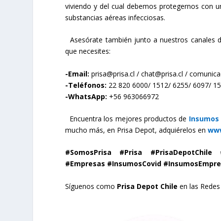
viviendo y del cual debemos protegernos con un
substancias aéreas infecciosas.
Asesórate también junto a nuestros canales de
que necesites:
-Email:
prisa@prisa.cl
/
chat@prisa.cl
/
comunicac
-Teléfonos:
22 820 6000/ 1512/ 6255/ 6097/ 1
-WhatsApp:
+56 963066972
Encuentra los mejores productos de
Insumos
mucho más, en Prisa Depot, adquiérelos
en
www
#SomosPrisa #Prisa #PrisaDepotChile
#Empresas #InsumosCovid #InsumosEmpres
Síguenos como
Prisa Depot Chile
en las Redes