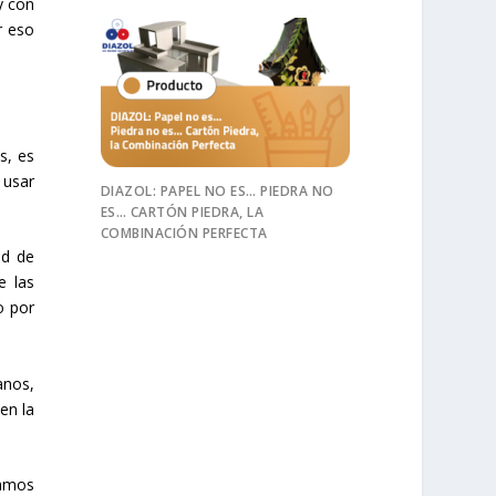
y con
r eso
s, es
 usar
DIAZOL: PAPEL NO ES… PIEDRA NO
ES… CARTÓN PIEDRA, LA
COMBINACIÓN PERFECTA
ad de
e las
o por
anos,
en la
tamos