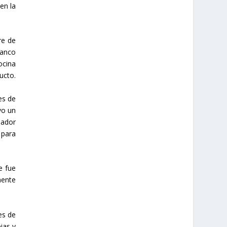
en la
re de
lanco
ocina
ucto.
es de
vo un
eador
 para
e fue
mente
es de
ias y