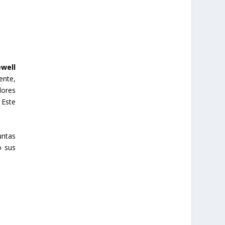
well
ente,
dores
 Este
untas
o sus