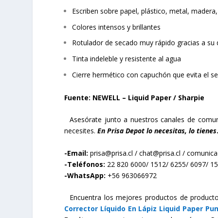
Escriben sobre papel, plástico, metal, madera
Colores intensos y brillantes
Rotulador de secado muy rápido gracias a su d
Tinta indeleble y resistente al agua
Cierre hermético con capuchón que evita el se
Fuente: NEWELL – Liquid Paper / Sharpie
Asesórate junto a nuestros canales de comuni
necesites.
En Prisa Depot lo necesitas, lo tienes
-Email:
prisa@prisa.cl
/
chat@prisa.cl
/
comunicac
-Teléfonos:
22 820 6000/ 1512/ 6255/ 6097/ 1
-WhatsApp:
+56 963066972
Encuentra los mejores productos de product
Corrector Líquido En Lápiz Liquid Paper Pun