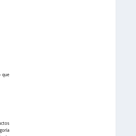
o que
uctos
goría