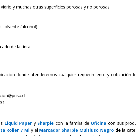
, vidrio y muchas otras superficies porosas y no porosas
isolvente (alcohol)
cado de la tinta
cación donde atenderemos cualquier requerimiento y cotización l
.
ion@prisa.cl
531
os
Liquid Paper
y
Sharpie
con la familia de
Oficina
con sus prod
ta Roller 7 Ml
y el
Marcador Sharpie Multiuso Negro
de
la cate