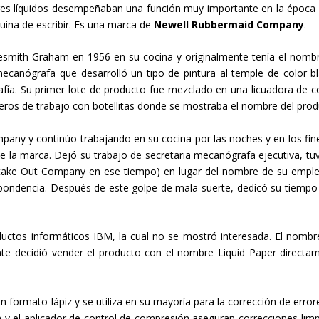
ores líquidos desempeñaban una función muy importante en la época 
ina de escribir. Es una marca de
Newell Rubbermaid Company
.
Nesmith Graham en 1956 en su cocina y originalmente tenía el nomb
ecanógrafa que desarrolló un tipo de pintura al temple de color b
afía. Su primer lote de producto fue mezclado en una licuadora de c
os de trabajo con botellitas donde se mostraba el nombre del prod
ny y continúo trabajando en su cocina por las noches y en los fin
e la marca. Dejó su trabajo de secretaria mecanógrafa ejecutiva, tu
istake Out Company en ese tiempo) en lugar del nombre de su empl
pondencia. Después de este golpe de mala suerte, dedicó su tiempo
uctos informáticos IBM, la cual no se mostró interesada. El nombr
nte decidió vender el producto con el nombre Liquid Paper directa
 formato lápiz y se utiliza en su mayoría para la corrección de error
n y el aplicador de control de compresión aseguran correcciones limp