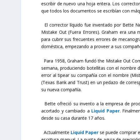
escribir de nuevo una hoja entera. Los correct
que todos los documentos se escribían con máqu
El corrector líquido fue inventado por Bette 
Mistake Out (Fuera Errores). Graham era una m
para cubrir sus frecuentes errores de mecanogr
doméstica, empezando a proveer a sus compañer
Para 1958, Graham fundó the Mistake Out Compa
semana, produciendo botellitas con el nombre d
error al tipear su compañía con el nombre (M
(Texas Bank and Trust) en un pedazo de corres
su nueva compañía.
Bette ofreció su invento a la empresa de prod
acortado y cambiado a
Liquid Paper
. Finalme
desde su casa durante 17 años.
Actualmente
Liquid Paper
se puede comprar en
escritura manual. La punta de aguja de precisió