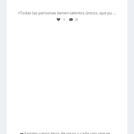
Mar 1
...
⚡Todas las personas tienen talentos únicos, que pu
1
0
prisadepotchile
Feb 28
...
➡️ Existen varios tipos de pisos y cada uno requie