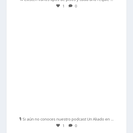
1
0
prisadepotchile
Feb 27
...
🎙️ Si aún no conoces nuestro podcast Un Aliado en
1
0