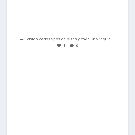
Feb 28
...
➡️ Existen varios tipos de pisos y cada uno requie
1
0
prisadepotchile