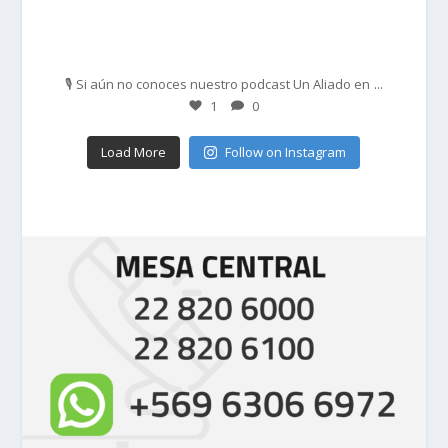
Feb 27
...
🎙️ Si aún no conoces nuestro podcast Un Aliado en
1
0
Load More
Follow on Instagram