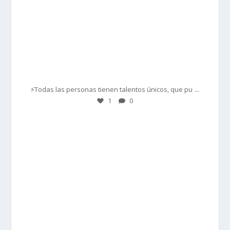
Mar 1
...
⚡Todas las personas tienen talentos únicos, que pu
1
0
prisadepotchile