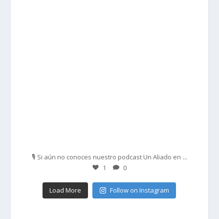
Feb 27
...
🎙️ Si aún no conoces nuestro podcast Un Aliado en
1
0
Load More
Follow on Instagram