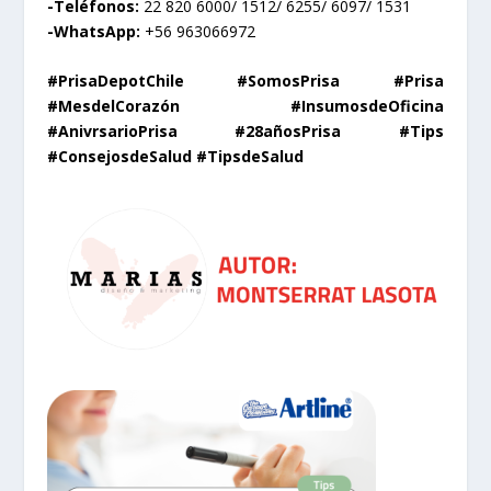
-Teléfonos:
22 820 6000/ 1512/ 6255/ 6097/ 1531
-WhatsApp:
+56 963066972
#PrisaDepotChile #SomosPrisa #Prisa
#MesdelCorazón #InsumosdeOficina
#AnivrsarioPrisa #28añosPrisa
#Tips
#ConsejosdeSalud #TipsdeSalud