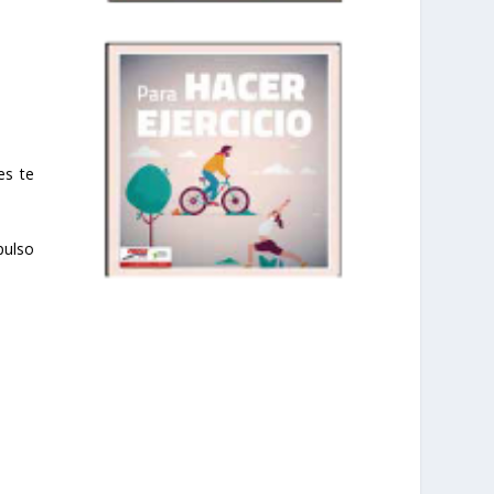
es te
pulso
prisadepotchile