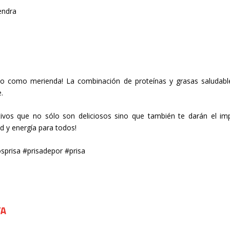
endra
o o como merienda! La combinación de proteínas y grasas saludabl
.
tivos que no sólo son deliciosos sino que también te darán el im
lud y energía para todos!
sprisa #prisadepor #prisa