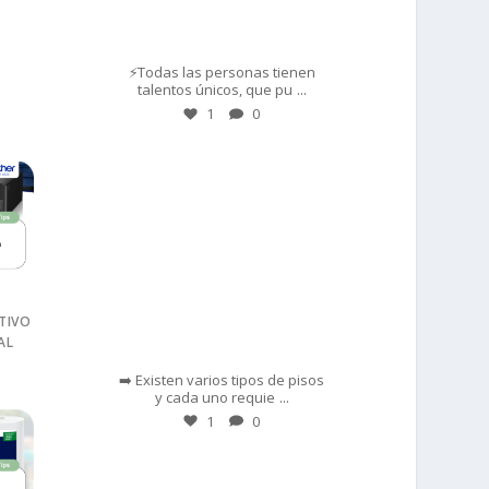
Mar 1
⚡Todas las personas tienen
...
talentos únicos, que pu
1
0
prisadepotchile
TIVO
AL
Feb 28
➡️ Existen varios tipos de pisos
...
y cada uno requie
1
0
prisadepotchile