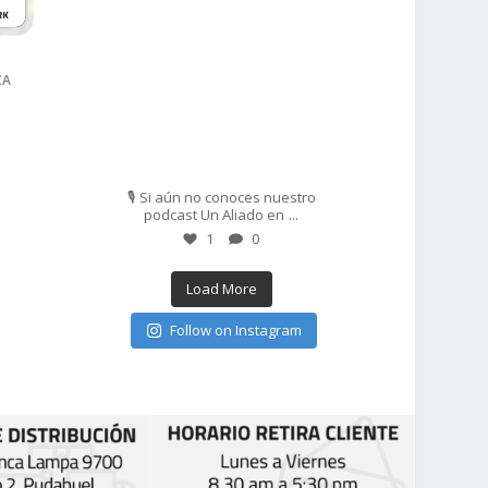
ZA
Feb 27
🎙️ Si aún no conoces nuestro
...
podcast Un Aliado en
1
0
Load More
Follow on Instagram