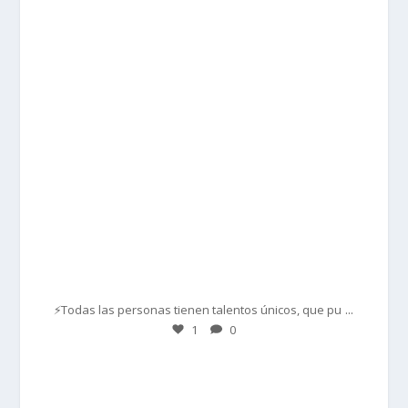
prisadepotchile
Mar 1
...
⚡Todas las personas tienen talentos únicos, que pu
1
0
prisadepotchile