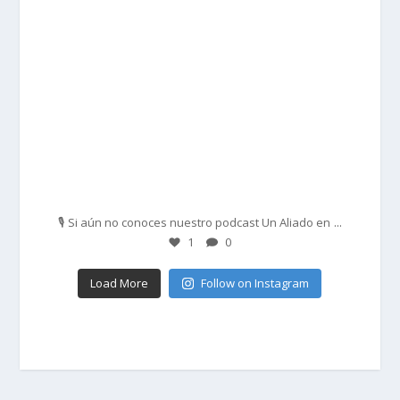
Feb 27
...
🎙️ Si aún no conoces nuestro podcast Un Aliado en
1
0
Load More
Follow on Instagram