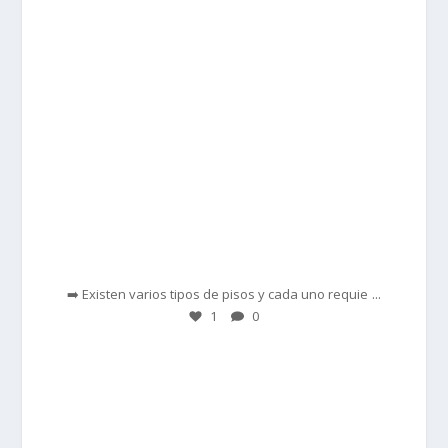
Feb 28
...
➡️ Existen varios tipos de pisos y cada uno requie
1
0
prisadepotchile