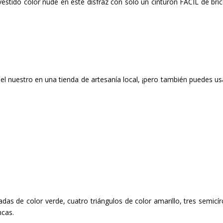
stido color nude en este disfraz con solo un cinturón FÁCIL de bric
l nuestro en una tienda de artesanía local, ¡pero también puedes us
eadas de color verde, cuatro triángulos de color amarillo, tres semicír
ncas.