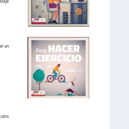
olaje
ar un
culos
prisadepotchile