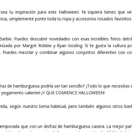
ea tu inspiración para este Halloween. Ni siquiera tienes que ves
cia, simplemente ponte toda tu ropa y accesorios rosados favoritos
arbie. Puedes descubrir novedades con esas increíbles fotos detr
nizada por Margot Robbie y Ryan Gosling. Si te gusta la cultura po
n. Puedes mezclar y combinar algunos conjuntos diferentes con co
sfraz de hamburguesa podría ser tan sencillo? ¡Todo lo que necesitas 
rón y pegamento caliente! ¡Y QUE COMIENCE HALLOWEEN!
ida, según nuestro tema habitual, pero también algunos otros bas
emporada que con un disfraz de hamburguesa casera. La mejor par