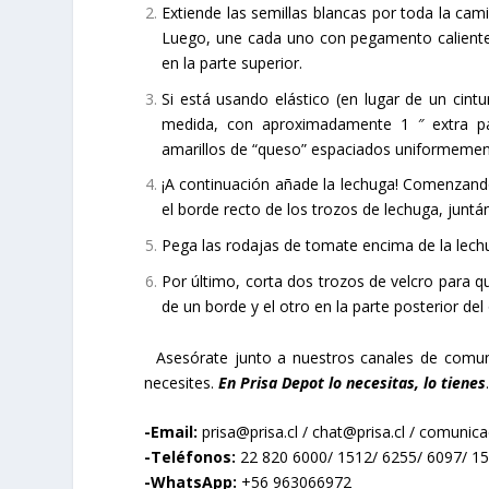
Extiende las semillas blancas por toda la cami
Luego, une cada uno con pegamento caliente
en la parte superior.
Si está usando elástico (en lugar de un cintu
medida, con aproximadamente 1 ″ extra par
amarillos de “queso” espaciados uniformemente
¡A continuación añade la lechuga! Comenzando
el borde recto de los trozos de lechuga, juntá
Pega las rodajas de tomate encima de la lech
Por último, corta dos trozos de velcro para q
de un borde y el otro en la parte posterior del
Asesórate junto a nuestros canales de comuni
necesites.
En Prisa Depot lo necesitas, lo tienes
.
-Email:
prisa@prisa.cl
/
chat@prisa.cl
/
comunicac
-Teléfonos:
22 820 6000/ 1512/ 6255/ 6097/ 1
-WhatsApp:
+56 963066972