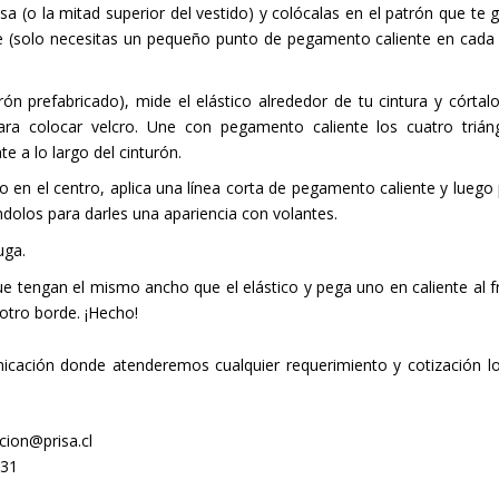
sa (o la mitad superior del vestido) y colócalas en el patrón que te g
 (solo necesitas un pequeño punto de pegamento caliente en cada
rón prefabricado), mide el elástico alrededor de tu cintura y córtalo
a colocar velcro. Une con pegamento caliente los cuatro trián
 a lo largo del cinturón.
 en el centro, aplica una línea corta de pegamento caliente y luego
ndolos para darles una apariencia con volantes.
uga.
ue tengan el mismo ancho que el elástico y pega uno en caliente al f
 otro borde. ¡Hecho!
cación donde atenderemos cualquier requerimiento y cotización l
ion@prisa.cl
531