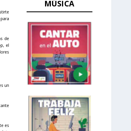
MÚSICA
tirte
 para
ás de
p, el
lores
es un
tante
te es