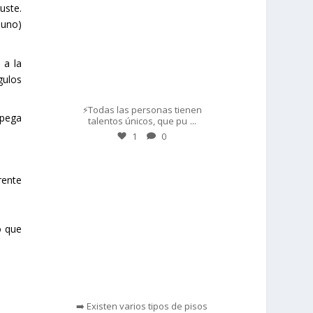
uste.
 uno)
 a la
gulos
Mar 1
⚡Todas las personas tienen
 pega
...
talentos únicos, que pu
1
0
prisadepotchile
rente
o que
Feb 28
➡️ Existen varios tipos de pisos