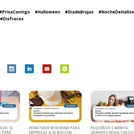
#PrisaContigo #Halloween #DiadeBrujas #NocheDeHallo
#Disfraces
EZA: EL
FERRETERÍA MODERNA PARA
PEQUEÑOS CAMBIOS,
 PARA
EMPRESAS QUE BUSCAN
GRANDES RESULTADOS