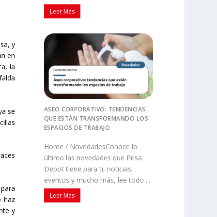
Leer Más
sa, y
an en
a, la
falda
ASEO CORPORATIVO: TENDENCIAS
ya se
QUE ESTÁN TRANSFORMANDO LOS
illas
ESPACIOS DE TRABAJO
Home / NovedadesConoce lo
races
último las novedades que Prisa
Depot tiene para ti, noticias,
eventos y mucho más, lee todo ...
 para
Leer Más
o haz
nte y