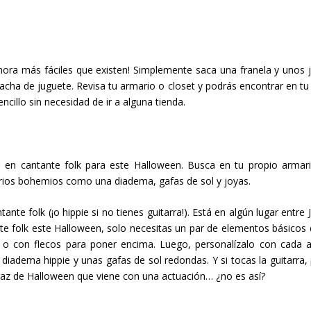
hora más fáciles que existen! Simplemente saca una franela y unos 
acha de juguete. Revisa tu armario o closet y podrás encontrar en tu
ncillo sin necesidad de ir a alguna tienda.
te en cantante folk para este Halloween. Busca en tu propio armar
orios bohemios como una diadema, gafas de sol y joyas.
te folk (¡o hippie si no tienes guitarra!). Está en algún lugar entre J
nte folk este Halloween, solo necesitas un par de elementos básicos 
do o con flecos para poner encima. Luego, personalízalo con cada an
diadema hippie y unas gafas de sol redondas. Y si tocas la guitarra, ¡
raz de Halloween que viene con una actuación… ¿no es así?