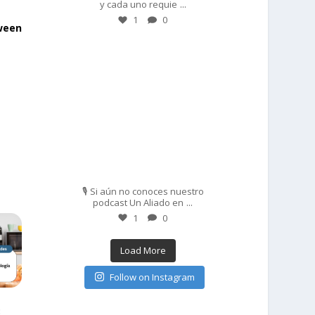
...
y cada uno requie
1
0
ween
prisadepotchile
Feb 27
🎙️ Si aún no conoces nuestro
...
podcast Un Aliado en
1
0
Load More
Follow on Instagram
: